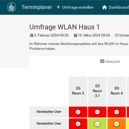
Terminplaner
Umfrage erstellen
Dashboard
Umfrage WLAN Haus 1
5. Februar 2024 09:50
10. März 2024 09:00
Univer
Im Rahmen meines Abschlussprojektes soll das WLAN im Haus 1 ve
Probleme haben.
Übersicht
EG
EG
EG
Raum
Raum 3
Raum 4
3.1
Versteckter User
Versteckter User