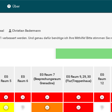
Über
sal
Christian Badermann
rbessert werden. Und genau dafür benötige ich Ihre Mithilfe! Bitte stimmen Sie re
EG Raum 7
EG
EG
EG
EG Raum 9, 29, 30
(Besprechungsraum
Raum
Raum 5
Raum 6
(Flur|Treppenhaus)
Grenadine)
12