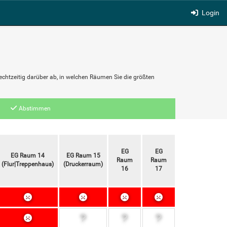
Login
chtzeitig darüber ab, in welchen Räumen Sie die größten
Abstimmen
EG
EG
EG
E
EG Raum 14
EG Raum 15
Raum
Raum
Raum
Ra
(Flur|Treppenhaus)
(Druckerraum)
16
17
18
1