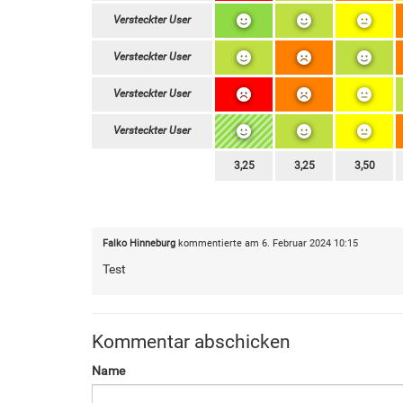
Versteckter User
Versteckter User
Versteckter User
Versteckter User
3,25
3,25
3,50
Falko Hinneburg
kommentierte am
6. Februar 2024 10:15
Test
Kommentar abschicken
Name